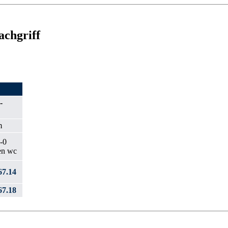
achgriff
-
m
7.14
7.18