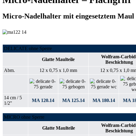
Micro-Nadelhalter mit eingesetztem Maul -
DELICATE ohne Sperre
Wolfram-Carbid
Glatte Maulteile
Beschichtung
Abm.
12 x 0,75 x 1,0 mm
12 x 0,75 x 1,0 m
14 cm / 5
MA 120.14
MA 125.14
MA 180.14
MA 18
1/2"
MICRO ohne Sperre
Wolfram-Carbid
Glatte Maulteile
Beschichtung