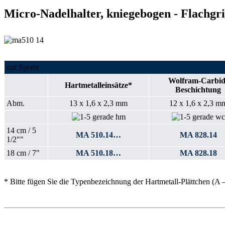
Micro-Nadelhalter, kniegebogen - Flachgri
mit Sperre
Wolfram-Carbid
Hartmetalleinsätze*
Beschichtung
Abm.
13 x 1,6 x 2,3 mm
12 x 1,6 x 2,3 m
14 cm / 5
MA 510.14…
MA 828.14
1/2""
18 cm / 7"
MA 510.18…
MA 828.18
* Bitte fügen Sie die Typenbezeichnung der Hartmetall-Plättchen (A 