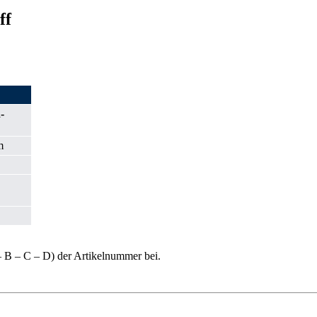
ff
-
m
– B – C – D) der Artikelnummer bei.