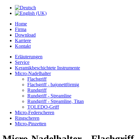
Home
Firma
Download
Karriere
Kontakt
Erläuterungen
Service
Keramikbeschichtete Instrumente
Micro-Nadelhalter
Flachgriff
Flachgriff - bajonettförmig
Rundgriff
Rundgriff - Streamline
Rundgriff - Streamline, Titan
TOLEDO-Griff
Micro-Federscheren
Ringscheren
Micro-Pinzetten
Micro-Nadelhalter – Flachgriff