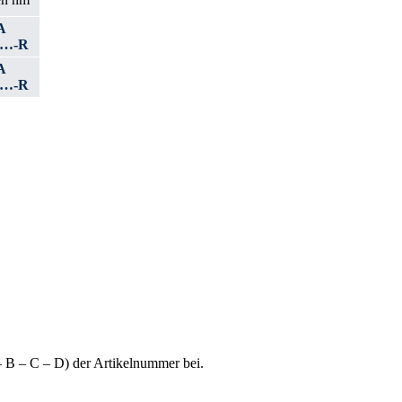
A
4…-R
A
8…-R
– B – C – D) der Artikelnummer bei.