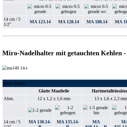
14 cm / 5
MA 123.14
MA 128.14
MA 188.14
MA 18
1/2"
Miro-Nadelhalter mit getauchten Kehlen - 
ohne Sperre
Glatte Maulteile
Hartmetalleinsätz
Abm.
12 x 1,2 x 1,6 mm
13 x 1,6 x 2,3 m
14 cm / 5
MA 130.14-
MA 135.14-
MA
M
1/2"
R
R
830.14…-R
835.1