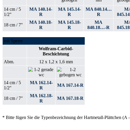
14 cm / 5
MA 140.14-
MA 145.14-
MA 840.14…
M
1/2"
R
R
R
845.1
MA 140.18-
MA 145.18-
MA
M
18 cm / 7"
R
R
840.18…-R
845.1
mit Sperre
Wolfram-Carbid-
Beschichtung
Abm.
12 x 1,2 x 1,6 mm
14 cm / 5
MA 162.14-
MA 167.14-R
1/2"
R
MA 162.18-
18 cm / 7"
MA 167.18-R
R
* Bitte fügen Sie die Typenbezeichnung der Hartmetall-Plättchen (A 