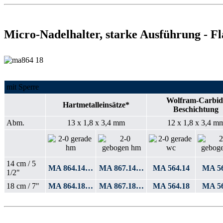
Micro-Nadelhalter, starke Ausführung - Fl
mit Sperre
Wolfram-Carbid
Hartmetalleinsätze
*
Beschichtung
Abm.
13 x 1,8 x 3,4 mm
12 x 1,8 x 3,4 m
14 cm / 5
MA 864.14…
MA 867.14…
MA 564.14
MA 56
1/2"
18 cm / 7"
MA 864.18…
MA 867.18…
MA 564.18
MA 56