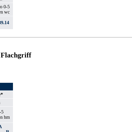
9.14
Flachgriff
e*
m
A
4…-R