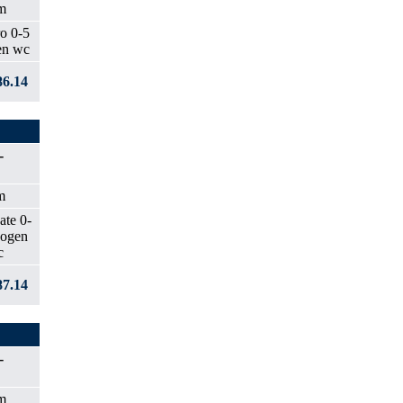
m
6.14
-
m
7.14
-
m