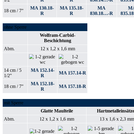
MA 130.18-
MA 135.18-
MA
M
18 cm / 7"
R
R
830.18…-R
835.1
ohne Sperre
Wolfram-Carbid-
Beschichtung
Abm.
12 x 1,2 x 1,6 mm
14 cm / 5
MA 152.14-
MA 157.14-R
1/2"
R
MA 152.18-
18 cm / 7"
MA 157.18-R
R
mit Sperre
Glatte Maulteile
Hartmetalleinsätz
Abm.
12 x 1,2 x 1,6 mm
13 x 1,6 x 2,3 m