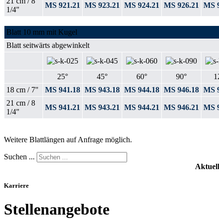
21 cm / 8
MS 921.21
MS 923.21
MS 924.21
MS 926.21
MS 9
1/4"
Blatt 10 mm mit Kugel
Blatt seitwärts abgewinkelt
25°
45°
60°
90°
1
18 cm / 7"
MS 941.18
MS 943.18
MS 944.18
MS 946.18
MS 9
21 cm / 8
MS 941.21
MS 943.21
MS 944.21
MS 946.21
MS 9
1/4"
Weitere Blattlängen auf Anfrage möglich.
Suchen ...
Aktuel
Karriere
Stellenangebote