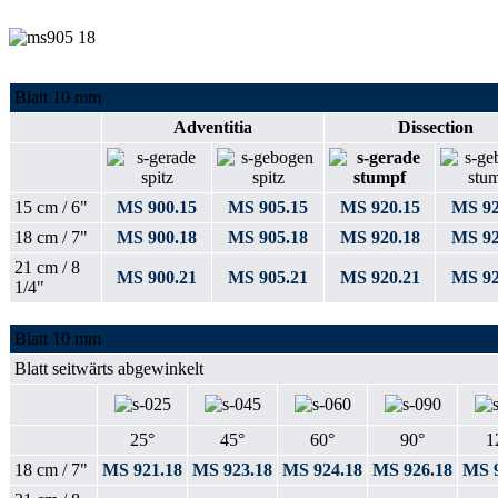
Blatt 10 mm
Adventitia
Dissection
15 cm / 6"
MS 900.15
MS 905.15
MS 920.15
MS 92
18 cm / 7"
MS 900.18
MS 905.18
MS 920.18
MS 92
21 cm / 8
MS 900.21
MS 905.21
MS 920.21
MS 92
1/4"
Blatt 10 mm
Blatt seitwärts abgewinkelt
25°
45°
60°
90°
1
18 cm / 7"
MS 921.18
MS 923.18
MS 924.18
MS 926.18
MS 9