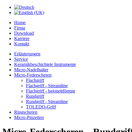
Home
Firma
Download
Karriere
Kontakt
Erläuterungen
Service
Keramikbeschichtete Instrumente
Micro-Nadelhalter
Micro-Federscheren
Flachgriff
Flachgriff - Streamline
Flachgriff - bajonettförmig
Rundgriff
Rundgriff - Streamline
TOLEDO-Griff
Ringscheren
Micro-Pinzetten
Micro-Federscheren – Rundgriff