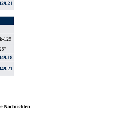
29.21
25°
49.18
49.21
le Nachrichten