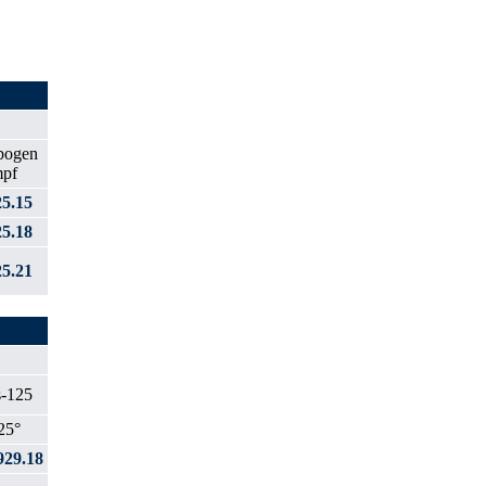
5.15
5.18
5.21
25°
29.18